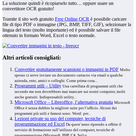
La soluzione quindi è ricopiarselo tutto… oppure usare un
convertitore OCR gratuito!
Tramite il sito web gratuito
Free Online OCR
è possibile caricare
file di tipo PDF o immagine (JPG, BMP, TIFF, GIF), selezionare la
lingua del testo (molto importante) ed è possibile salvare il file
ottenuto in formato Word, Excel o testo normale.
Altri articoli consigliati:
Convertire gratuitamente scansioni o immagini in PDF
Molto
spesso ci serve inviare un documento cartaceo via email a qualche
azienda, ente, amici o colleghi. Come prima cosa...
Programmi utili – Utility
Una carrellata di programmi utili che
secondo me non dovrebbero mai mancare sui nostri computer, molti
anche gratuiti: Indispensabili utility...
Microsoft Office – Libreoffice, l’alternativa gratuita
Microsoft
Office è senza dubbio la migliore suite per l’ufficio. Alcuni dei
programmi più utili e famosi sono: Word: per...
Lezioni private su uso del computer, tecniche di
programmazione ed Excel
Da quest’anno riprendo a offrire il
servizio di formazione sull’utilizzo del computer, tecniche di
programmazione (Microsoft, PHP, C#, Sql) e...