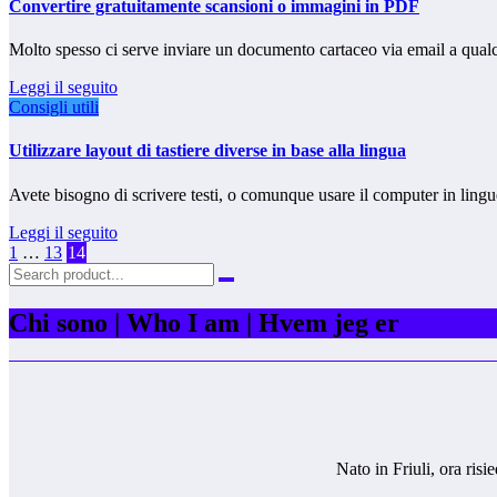
Convertire gratuitamente scansioni o immagini in PDF
Molto spesso ci serve inviare un documento cartaceo via email a qual
Leggi il seguito
Consigli utili
Utilizzare layout di tastiere diverse in base alla lingua
Avete bisogno di scrivere testi, o comunque usare il computer in ling
Leggi il seguito
Paginazione
1
…
13
14
degli
articoli
Chi sono | Who I am | Hvem jeg er
Nato in Friuli, ora ris