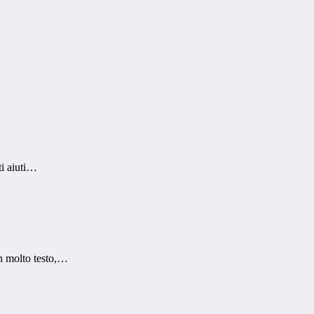
ti aiuti…
n molto testo,…