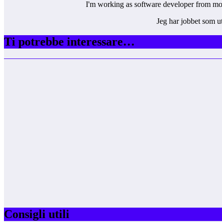
I'm working as software developer from more
Jeg har jobbet som ut
Ti potrebbe interessare…
Consigli utili